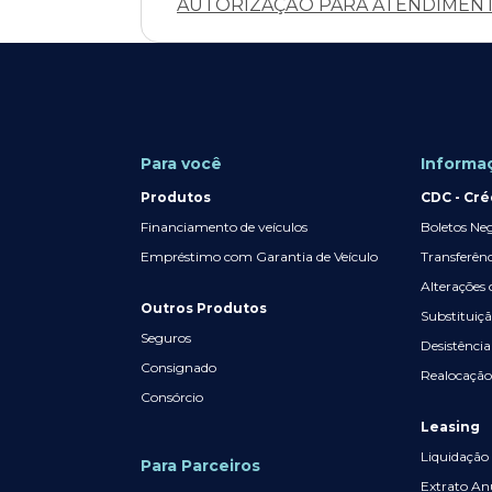
AUTORIZAÇÃO PARA ATENDIMENT
Para você
Informa
Produtos
CDC - Cré
Financiamento de veículos
Boletos Ne
Empréstimo com Garantia de Veículo
Transferên
Alterações 
Outros Produtos
Substituiç
Seguros
Desistência
Consignado
Realocação
Consórcio
Leasing
Liquidação
Para Parceiros
Extrato Anu