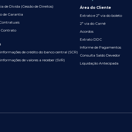
ia de Dívida (Cessão de Direitos)
Área do Cliente
ão de Garantia
Extrato e 2ª via do boleto
 Contratuais
2ª via do Carnê
 Contrato
Acordos
Extrato DDC
s
Informe de Pagamentos
informações de crédito do banco central (SCR)
Consulta Saldo Devedor
informações de valores a receber (SVR)
Liquidação Antecipada