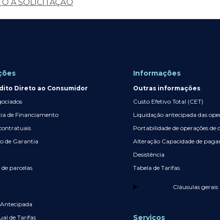
O A SOLICITAÇÃO
ções
Informações
dito Direto ao Consumidor
Outras informações
gociados
Custo Efetivo Total (CET)
cia de Financiamento
Liquidação antecipada das oper
contratuais
Portabilidade de operações de 
ão de Garantia
Alteração Capacidade de pag
Desistência
 de parcelas
Tabela de Tarifas
Cláusulas gerais
 Antecipada
Serviços
al de Tarifas