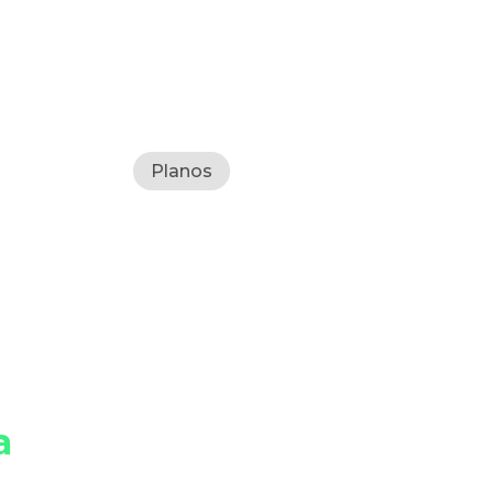
Planos
Conheça nossos
Planos Sob Medida,
o
que se encaixam na
sua vida e no seu jei
a