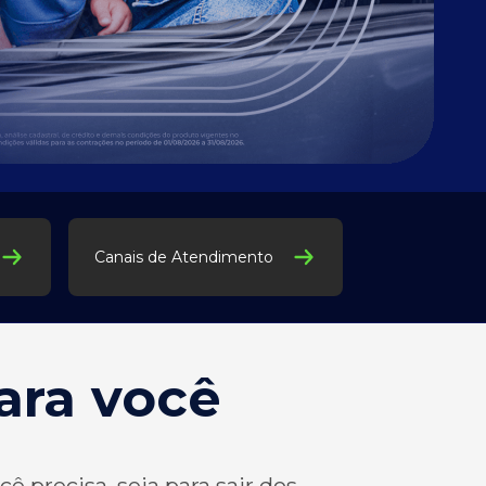
Canais de Atendimento
ara você
ê precisa, seja para sair dos