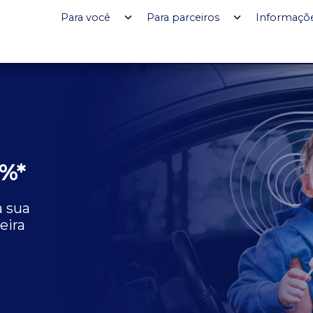
Para você
Para parceiros
Informaçõ
4%*
 sua
eira