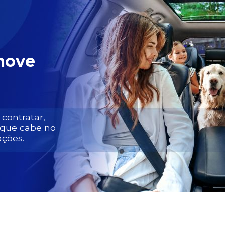
move
 contratar,
 que cabe no
ações.