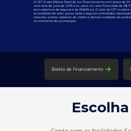
O CET (Custo Efetivo Total) de um financiamento com prazo de 24 
uma taxa de juros de 1,24% a.m., para um valor financiado de R$ 70
sem cobertura de seguros é de 20,84% a.a. O valor do CET mudará 
as condições de valor, prazo, taxas e seguros contratados. Aprovação 
consulta, análise cadastral, de crédito e demais condições do produt
no momento da contratação.
Boleto de Financiamento
Escolha
Conte com as facilidades Saf