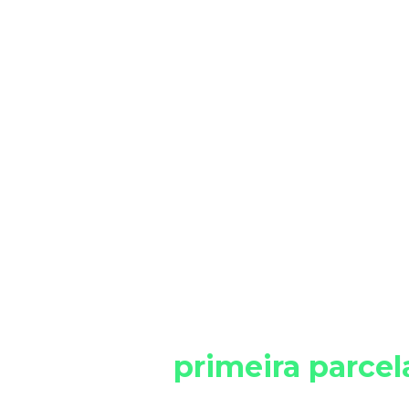
Condições
especiais para 
pagamento da
primeira parcel