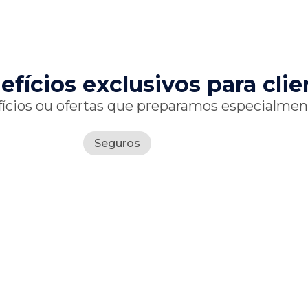
efícios exclusivos
para clie
fícios ou ofertas que preparamos especialment
Seguros
Seus bens furtados
do veículo têm ind
garantida
com o Be
Protegidos Auto