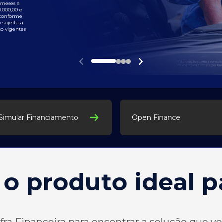
meses a
.000,00 e
conforme
sujeita a
o vigentes
Simular Financiamento
Open Finance
 o produto ideal p
ra Financeira para encontrar a solução que voc