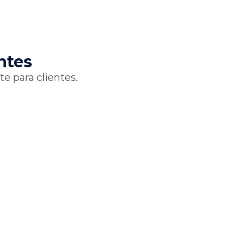
ntes
e para clientes.
 dentro
enização
ns